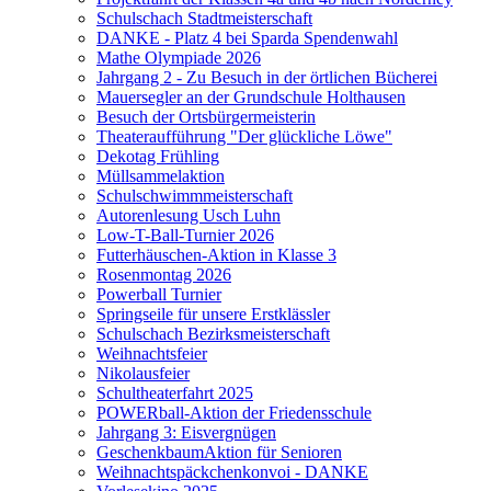
Schulschach Stadtmeisterschaft
DANKE - Platz 4 bei Sparda Spendenwahl
Mathe Olympiade 2026
Jahrgang 2 - Zu Besuch in der örtlichen Bücherei
Mauersegler an der Grundschule Holthausen
Besuch der Ortsbürgermeisterin
Theateraufführung "Der glückliche Löwe"
Dekotag Frühling
Müllsammelaktion
Schulschwimmmeisterschaft
Autorenlesung Usch Luhn
Low-T-Ball-Turnier 2026
Futterhäuschen-Aktion in Klasse 3
Rosenmontag 2026
Powerball Turnier
Springseile für unsere Erstklässler
Schulschach Bezirksmeisterschaft
Weihnachtsfeier
Nikolausfeier
Schultheaterfahrt 2025
POWERball-Aktion der Friedensschule
Jahrgang 3: Eisvergnügen
GeschenkbaumAktion für Senioren
Weihnachtspäckchenkonvoi - DANKE