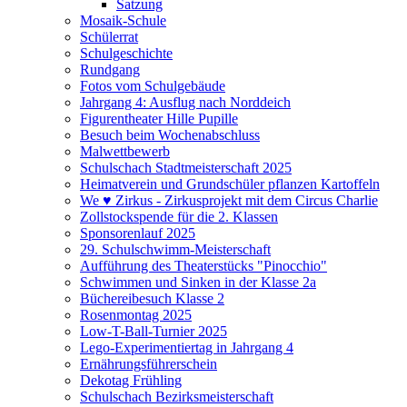
Satzung
Mosaik-Schule
Schülerrat
Schulgeschichte
Rundgang
Fotos vom Schulgebäude
Jahrgang 4: Ausflug nach Norddeich
Figurentheater Hille Pupille
Besuch beim Wochenabschluss
Malwettbewerb
Schulschach Stadtmeisterschaft 2025
Heimatverein und Grundschüler pflanzen Kartoffeln
We ♥ Zirkus - Zirkusprojekt mit dem Circus Charlie
Zollstockspende für die 2. Klassen
Sponsorenlauf 2025
29. Schulschwimm-Meisterschaft
Aufführung des Theaterstücks "Pinocchio"
Schwimmen und Sinken in der Klasse 2a
Büchereibesuch Klasse 2
Rosenmontag 2025
Low-T-Ball-Turnier 2025
Lego-Experimentiertag in Jahrgang 4
Ernährungsführerschein
Dekotag Frühling
Schulschach Bezirksmeisterschaft