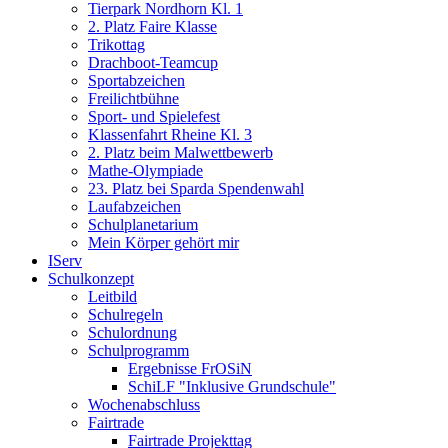
Tierpark Nordhorn Kl. 1
2. Platz Faire Klasse
Trikottag
Drachboot-Teamcup
Sportabzeichen
Freilichtbühne
Sport- und Spielefest
Klassenfahrt Rheine Kl. 3
2. Platz beim Malwettbewerb
Mathe-Olympiade
23. Platz bei Sparda Spendenwahl
Laufabzeichen
Schulplanetarium
Mein Körper gehört mir
IServ
Schulkonzept
Leitbild
Schulregeln
Schulordnung
Schulprogramm
Ergebnisse FrOSiN
SchiLF "Inklusive Grundschule"
Wochenabschluss
Fairtrade
Fairtrade Projekttag