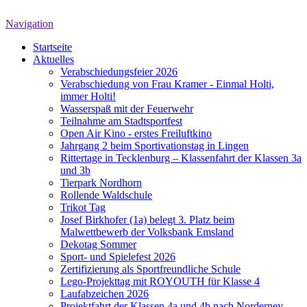
Navigation
Startseite
Aktuelles
Verabschiedungsfeier 2026
Verabschiedung von Frau Kramer - Einmal Holti,
immer Holti!
Wasserspaß mit der Feuerwehr
Teilnahme am Stadtsportfest
Open Air Kino - erstes Freiluftkino
Jahrgang 2 beim Sportivationstag in Lingen
Rittertage in Tecklenburg – Klassenfahrt der Klassen 3a
und 3b
Tierpark Nordhorn
Rollende Waldschule
Trikot Tag
Josef Birkhofer (1a) belegt 3. Platz beim
Malwettbewerb der Volksbank Emsland
Dekotag Sommer
Sport- und Spielefest 2026
Zertifizierung als Sportfreundliche Schule
Lego-Projekttag mit ROYOUTH für Klasse 4
Laufabzeichen 2026
Projektfahrt der Klassen 4a und 4b nach Norderney