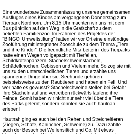
Eine wunderbare Zusammenfassung unseres gemeinsamen
Ausfluges eines Kindes am vergangenen Donnerstag zum
Tierpark Nordhorn. Um 8.15 Uhr machten wir uns mit dem
Bus pünktlich auf den Weg in die Grafschaft zu dem
beliebten Familienzoo. Im Rahmen des Projektes der
"BINGO! Umweltstiftung" hatten wir vor Ort eine einstündige
Zooführung mit integrierter Zooschule zu dem Thema „Tiere
und ihre Kinder“. Die freundliche Mitarbeiterin des Tierparks
hatte einen Wagen vollgepackt mit Tierfellen,
Schildkrötenpanzern, Stachelschweinstacheln,
Schädelknochen, Gebissen und Vielem mehr. So zog sie mit
uns zu den unterschiedlichen Tieren und erzählte uns
spannende Dinge über sie. Seehunde gehören
beispielsweise zu den Raubtieren und haben ein Fell. Und
wer hätte es gewusst? Stachelschweine stellen bei Gefahr
ihre Stacheln auf und vertreiben rückwärts laufend ihre
Feinde! Somit haben wir nicht nur sehr viel über die Tiere
des Parks gelernt, sondern konnten sie auch hautnah
erleben!
Hautnah ging es auch bei den Rehen und Streicheltieren
(Ziegen, Schafe, Kaninchen, Schweine) zu. Dazu zählte
auch der Besuch bei Wellensittich und Co. Mit etwas