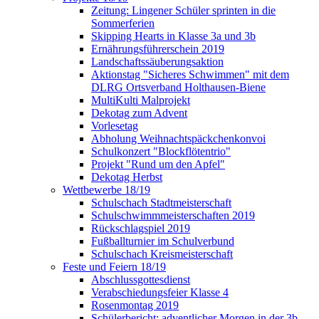
Zeitung: Lingener Schüler sprinten in die
Sommerferien
Skipping Hearts in Klasse 3a und 3b
Ernährungsführerschein 2019
Landschaftssäuberungsaktion
Aktionstag "Sicheres Schwimmen" mit dem
DLRG Ortsverband Holthausen-Biene
MultiKulti Malprojekt
Dekotag zum Advent
Vorlesetag
Abholung Weihnachtspäckchenkonvoi
Schulkonzert "Blockflötentrio"
Projekt "Rund um den Apfel"
Dekotag Herbst
Wettbewerbe 18/19
Schulschach Stadtmeisterschaft
Schulschwimmmeisterschaften 2019
Rückschlagspiel 2019
Fußballturnier im Schulverbund
Schulschach Kreismeisterschaft
Feste und Feiern 18/19
Abschlussgottesdienst
Verabschiedungsfeier Klasse 4
Rosenmontag 2019
Schülerbericht: adventlicher Morgen in der 3b