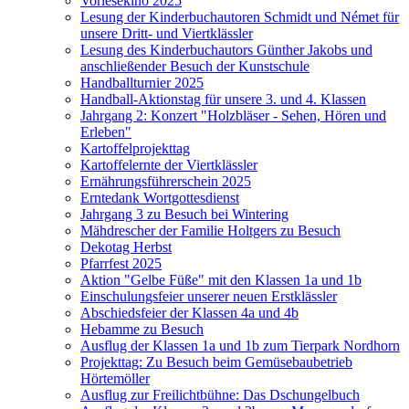
Vorlesekino 2025
Lesung der Kinderbuchautoren Schmidt und Német für
unsere Dritt- und Viertklässler
Lesung des Kinderbuchautors Günther Jakobs und
anschließender Besuch der Kunstschule
Handballturnier 2025
Handball-Aktionstag für unsere 3. und 4. Klassen
Jahrgang 2: Konzert "Holzbläser - Sehen, Hören und
Erleben"
Kartoffelprojekttag
Kartoffelernte der Viertklässler
Ernährungsführerschein 2025
Erntedank Wortgottesdienst
Jahrgang 3 zu Besuch bei Wintering
Mähdrescher der Familie Holtgers zu Besuch
Dekotag Herbst
Pfarrfest 2025
Aktion "Gelbe Füße" mit den Klassen 1a und 1b
Einschulungsfeier unserer neuen Erstklässler
Abschiedsfeier der Klassen 4a und 4b
Hebamme zu Besuch
Ausflug der Klassen 1a und 1b zum Tierpark Nordhorn
Projekttag: Zu Besuch beim Gemüsebaubetrieb
Hörtemöller
Ausflug zur Freilichtbühne: Das Dschungelbuch