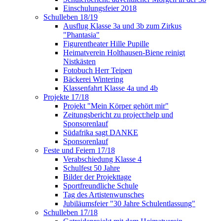
Einschulungsfeier 2018
Schulleben 18/19
Ausflug Klasse 3a und 3b zum Zirkus
"Phantasia"
Figurentheater Hille Pupille
Heimatverein Holthausen-Biene reinigt
Nistkästen
Fotobuch Herr Teipen
Bäckerei Wintering
Klassenfahrt Klasse 4a und 4b
Projekte 17/18
Projekt "Mein Körper gehört mir"
Zeitungsbericht zu project:help und
Sponsorenlauf
Südafrika sagt DANKE
Sponsorenlauf
Feste und Feiern 17/18
Verabschiedung Klasse 4
Schulfest 50 Jahre
Bilder der Projekttage
Sportfreundliche Schule
Tag des Artistenwunsches
Jubiläumsfeier "30 Jahre Schulentlassung"
Schulleben 17/18