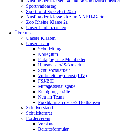
Ausflug der Klassen 3a und 3b zum Museumsdorf
Sportivationstag
Sport- und Spielefest 2025
Ausflug der Klasse 2b zum NABU-Garten
Zoo Rheine Klasse 2a
Unser Laufabzeichen
Über uns
Unsere Klassen
Unser Team
Schulleitung
Kollegium
Pädagogische Mitarbeiter
Hausmeister/ Sekretärin
Schulsozialarbeit
Vorbereitungsdienst (LiV)
FSJ/BfD
Mittagessenausgabe
Reinigungskräfte
Neu im Team
Praktikum an der GS Holthausen
Schulvorstand
Schulelternrat
Förderverein
Vorstand
Beitrittsformular