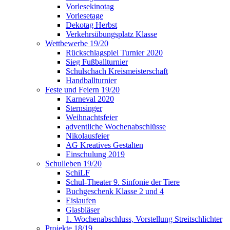
Vorlesekinotag
Vorlesetage
Dekotag Herbst
Verkehrsübungsplatz Klasse
Wettbewerbe 19/20
Rückschlagspiel Turnier 2020
Sieg Fußballturnier
Schulschach Kreismeisterschaft
Handballturnier
Feste und Feiern 19/20
Karneval 2020
Sternsinger
Weihnachtsfeier
adventliche Wochenabschlüsse
Nikolausfeier
AG Kreatives Gestalten
Einschulung 2019
Schulleben 19/20
SchiLF
Schul-Theater 9. Sinfonie der Tiere
Buchgeschenk Klasse 2 und 4
Eislaufen
Glasbläser
1. Wochenabschluss, Vorstellung Streitschlichter
Projekte 18/19