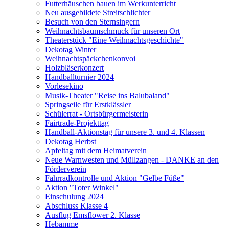
Futterhäuschen bauen im Werkunterricht
Neu ausgebildete Streitschlichter
Besuch von den Sternsingern
Weihnachtsbaumschmuck für unseren Ort
Theaterstück "Eine Weihnachtsgeschichte"
Dekotag Winter
Weihnachtspäckchenkonvoi
Holzbläserkonzert
Handballturnier 2024
Vorlesekino
Musik-Theater "Reise ins Balubaland"
Springseile für Erstklässler
Schülerrat - Ortsbürgermeisterin
Fairtrade-Projekttag
Handball-Aktionstag für unsere 3. und 4. Klassen
Dekotag Herbst
Apfeltag mit dem Heimatverein
Neue Warnwesten und Müllzangen - DANKE an den
Förderverein
Fahrradkontrolle und Aktion "Gelbe Füße"
Aktion "Toter Winkel"
Einschulung 2024
Abschluss Klasse 4
Ausflug Emsflower 2. Klasse
Hebamme