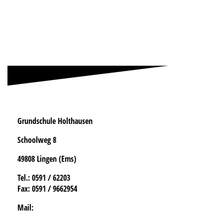
signal-2026-06-29-13-29-14-602-1
signal-2026-06-29-13-29-14-602
Grundschule Holthausen
Schoolweg 8
49808 Lingen (Ems)
Tel.
: 0591 / 62203
Fax:
0591 / 9662954
Mail: