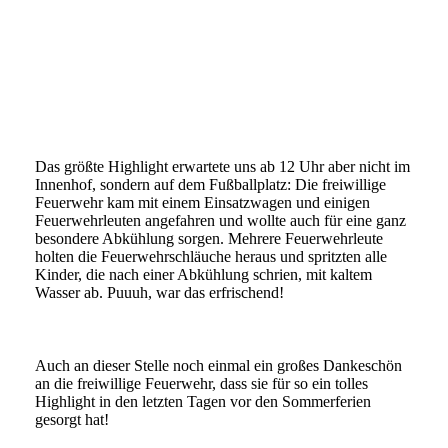
signal-2026-06-29-13-28-32-746-4
signal-2026-06-29-13-28-32-746-6
Das größte Highlight erwartete uns ab 12 Uhr aber nicht im
Innenhof, sondern auf dem Fußballplatz: Die freiwillige
Feuerwehr kam mit einem Einsatzwagen und einigen
Feuerwehrleuten angefahren und wollte auch für eine ganz
besondere Abkühlung sorgen. Mehrere Feuerwehrleute
holten die Feuerwehrschläuche heraus und spritzten alle
Kinder, die nach einer Abkühlung schrien, mit kaltem
Wasser ab. Puuuh, war das erfrischend!
Auch an dieser Stelle noch einmal ein großes Dankeschön
an die freiwillige Feuerwehr, dass sie für so ein tolles
Highlight in den letzten Tagen vor den Sommerferien
gesorgt hat!