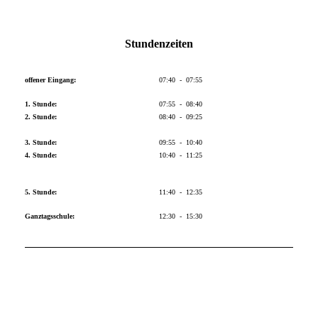
Stundenzeiten
offener Eingang:
07:40 - 07:55
1. Stunde:
07:55 - 08:40
2. Stunde:
08:40 - 09:25
3. Stunde:
09:55 - 10:40
4. Stunde:
10:40 - 11:25
5. Stunde:
11:40 - 12:35
Ganztagsschule:
12:30 - 15:30