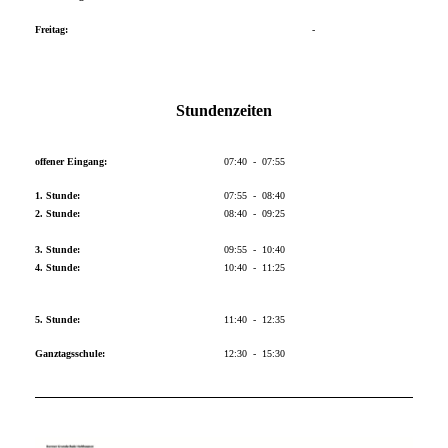
Freitag:
-
Stundenzeiten
offener Eingang:
07:40 - 07:55
1. Stunde:
07:55 - 08:40
2. Stunde:
08:40 - 09:25
3. Stunde:
09:55 - 10:40
4. Stunde:
10:40 - 11:25
5. Stunde:
11:40 - 12:35
Ganztagsschule:
12:30 - 15:30