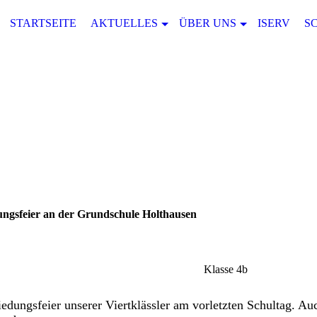
STARTSEITE
AKTUELLES
ÜBER UNS
ISERV
S
ngsfeier an der Grundschule Holthausen
Klasse 4b
hiedungsfeier unserer Viertklässler am vorletzten Schultag. Au