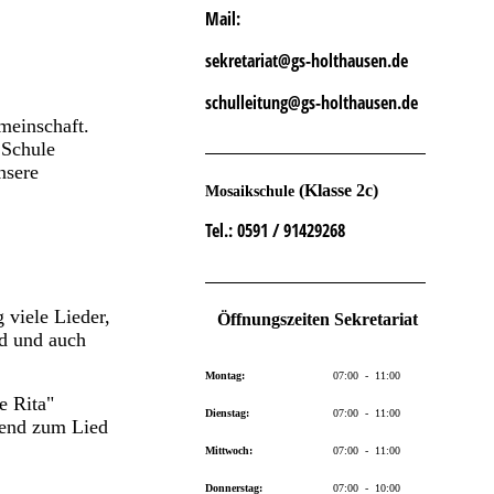
Mail:
sekretariat@gs-holthausen.de
schulleitung@gs-holthausen.de
meinschaft.
 Schule
nsere
(Klasse 2c)
Mosaikschule
Tel.
: 0591 / 91429268
 viele Lieder,
Öffnungszeiten Sekretariat
nd und auch
Montag:
07:00 - 11:00
e Rita"
Dienstag:
07:00 - 11:00
send zum Lied
Mittwoch:
07:00 - 11:00
Donnerstag:
07:00 - 10:00