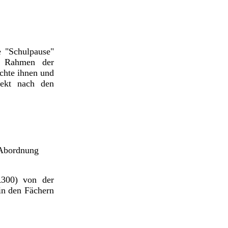
 "Schulpause"
m Rahmen der
chte ihnen und
rekt nach den
 Abordnung
R300) von der
 in den Fächern