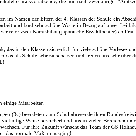
chulelternratsvorsitzende, die nun nach zweijähriger "Amtsze
hten im Namen der Eltern der 4. Klassen der Schule ein Absc
arbeit und fand sehr schöne Worte in Bezug auf unser Leitb
vertreter zwei Kamishibai (japanische Erzähltheater) an Frau
k, das in den Klassen sicherlich für viele schöne Vorlese- un
n das als Schule sehr zu schätzen und freuen uns sehr über d
E!
 einige Mitarbeiter.
gen (3c) beendeten zum Schuljahresende ihren Bundesfreiwil
vielfältige Weise bereichert und uns in vielen Bereichen unte
gewachsen. Für ihre Zukunft wünscht das Team der GS Holthau
ber das normale Maß hinausging!