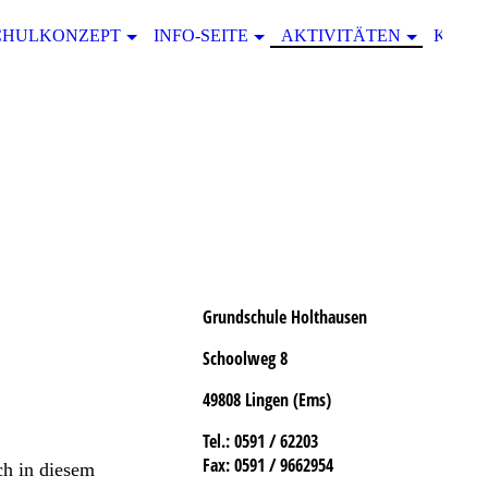
CHULKONZEPT
INFO-SEITE
AKTIVITÄTEN
KONT
Grundschule Holthausen
Schoolweg 8
49808 Lingen (Ems)
Tel.
: 0591 / 62203
Fax:
0591 / 9662954
ch in diesem