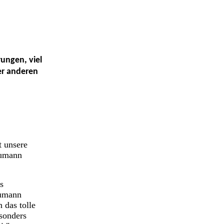
ungen, viel
er anderen
t unsere
aumann
s
aumann
 das tolle
esonders