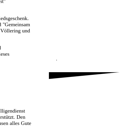
it"
hiedsgeschenk.
ild "Gemeinsam
 Völlering und
d
ieses
.
ligendienst
rstützt. Den
sen alles Gute