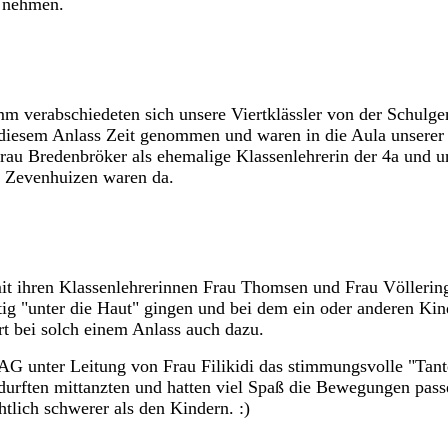
d nehmen.
m verabschiedeten sich unsere Viertklässler von der Schulge
u diesem Anlass Zeit genommen und waren in die Aula unserer
au Bredenbröker als ehemalige Klassenlehrerin der 4a und u
u Zevenhuizen waren da.
it ihren Klassenlehrerinnen Frau Thomsen und Frau Völlering
tig "unter die Haut" gingen und bei dem ein oder anderen Ki
ört bei solch einem Anlass auch dazu.
 AG unter Leitung von Frau Filikidi das stimmungsvolle "Tant
 durften mittanzten und hatten viel Spaß die Bewegungen pas
tlich schwerer als den Kindern. :)