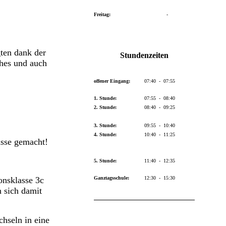
Freitag:
-
ten dank der
Stundenzeiten
ches und auch
offener Eingang:
07:40 - 07:55
1. Stunde:
07:55 - 08:40
2. Stunde:
08:40 - 09:25
3. Stunde:
09:55 - 10:40
4. Stunde:
10:40 - 11:25
asse gemacht!
5. Stunde:
11:40 - 12:35
Ganztagsschule:
12:30 - 15:30
onsklasse 3c
n sich damit
hseln in eine