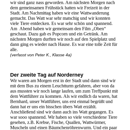
wir sind ganz nass geworden. Am nächsten Morgen nach
dem gemeinsamen Frühstück hatten wir Freizeit in der
Stadt. Am Nachmittag haben wir eine Wattwanderung
gemacht. Das Watt war sehr matschig und wir konnten
viele Tiere entdecken. Es war sehr schön und spannend.
Am Abend haben wir gemeinsam den Film „Oben“
geschaut. Dazu gab es Popcorn und ein Getränk. Am
nächsten Morgen durften wir noch auf den Spielplatz und
dann ging es wieder nach Hause. Es war eine tolle Zeit für
alle.
(verfasst von Peter K., Klasse 4a)
Der zweite Tag auf Norderney
Wir waren am Morgen erst in der Stadt und dann sind wir
mit dem Bus zu einem Leuchtturm gefahren, aber von da
aus mussten wir noch lange laufen, um zum Treffpunkt mit
dem Wattführer zu kommen. Als wir endlich da waren, hat
Bernhard, unser Wattführer, uns erst einmal begrüßt und
dann hat er uns ein bisschen übers Watt erzählt.
Anschließend sind wir dann auch ins Watt gegangen. Es
war sooo spannend. Wir haben so viele verschiedene Tiere
gesehen, z.B. Krebse, Fische, Quallen, Wattwürmer,
Muscheln und einen Bäumchenröhrenwurm. Und ein paar