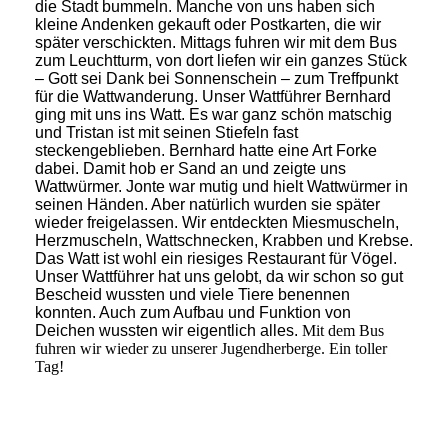
die Stadt bummeln. Manche von uns haben sich
kleine Andenken gekauft oder Postkarten, die wir
später verschickten. Mittags fuhren wir mit dem Bus
zum Leuchtturm, von dort liefen wir ein ganzes Stück
– Gott sei Dank bei Sonnenschein – zum Treffpunkt
für die Wattwanderung. Unser Wattführer Bernhard
ging mit uns ins Watt. Es war ganz schön matschig
und Tristan ist mit seinen Stiefeln fast
steckengeblieben. Bernhard hatte eine Art Forke
dabei. Damit hob er Sand an und zeigte uns
Wattwürmer. Jonte war mutig und hielt Wattwürmer in
seinen Händen. Aber natürlich wurden sie später
wieder freigelassen. Wir entdeckten Miesmuscheln,
Herzmuscheln, Wattschnecken, Krabben und Krebse.
Das Watt ist wohl ein riesiges Restaurant für Vögel.
Unser Wattführer hat uns gelobt, da wir schon so gut
Bescheid wussten und viele Tiere benennen
konnten. Auch zum Aufbau und Funktion von
Deichen wussten wir eigentlich alles.
Mit dem Bus
fuhren wir wieder zu unserer Jugendherberge. Ein toller
Tag!