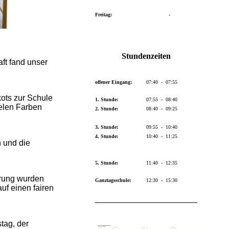
Freitag:
-
Stundenzeiten
ft fand unser
offener Eingang:
07:40 - 07:55
ots zur Schule
1. Stunde:
07:55 - 08:40
ielen Farben
2. Stunde:
08:40 - 09:25
3. Stunde:
09:55 - 10:40
4. Stunde:
10:40 - 11:25
 und die
5. Stunde:
11:40 - 12:35
erung wurden
Ganztagsschule:
12:30 - 15:30
uf einen fairen
tag, der