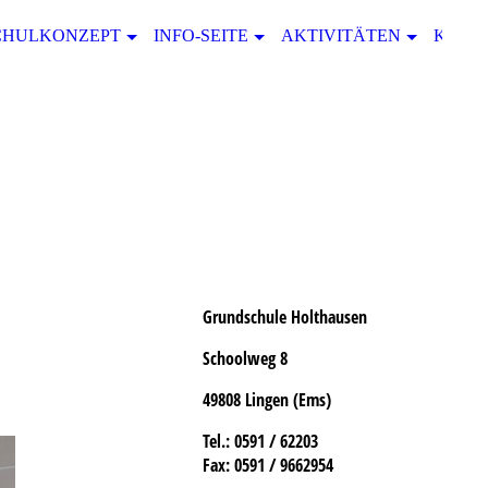
CHULKONZEPT
INFO-SEITE
AKTIVITÄTEN
KONT
Grundschule Holthausen
Schoolweg 8
49808 Lingen (Ems)
Tel.
: 0591 / 62203
Fax:
0591 / 9662954