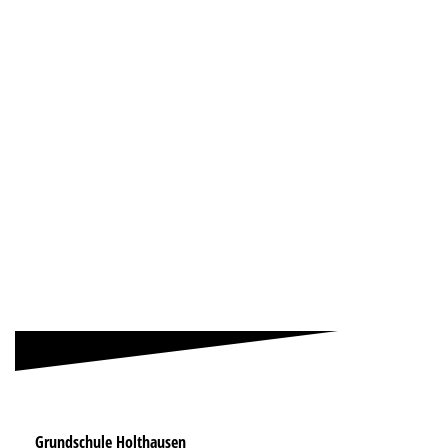
DSC00754
DSC00758
DSC00759
DSC00761
Grundschule Holthausen