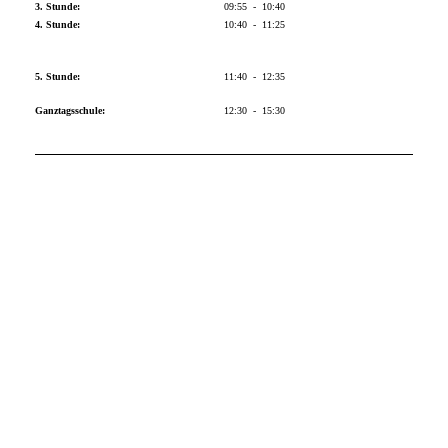
3. Stunde:
09:55 - 10:40
4. Stunde:
10:40 - 11:25
5. Stunde:
11:40 - 12:35
Ganztagsschule:
12:30 - 15:30