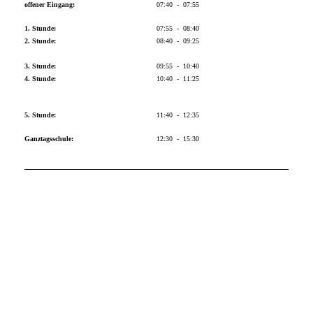
offener Eingang:
07:40 - 07:55
1. Stunde:
07:55 - 08:40
2. Stunde:
08:40 - 09:25
3. Stunde:
09:55 - 10:40
4. Stunde:
10:40 - 11:25
5. Stunde:
11:40 - 12:35
Ganztagsschule:
12:30 - 15:30