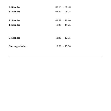
1. Stunde:
07:55 - 08:40
2. Stunde:
08:40 - 09:25
3. Stunde:
09:55 - 10:40
4. Stunde:
10:40 - 11:25
5. Stunde:
11:40 - 12:35
Ganztagsschule:
12:30 - 15:30