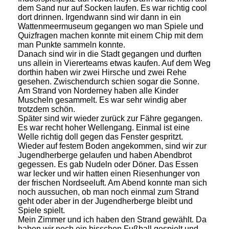
dem Sand nur auf Socken laufen. Es war richtig cool
dort drinnen. Irgendwann sind wir dann in ein
Wattenmeermuseum gegangen wo man Spiele und
Quizfragen machen konnte mit einem Chip mit dem
man Punkte sammeln konnte.
Danach sind wir in die Stadt gegangen und durften
uns allein in Viererteams etwas kaufen. Auf dem Weg
dorthin haben wir zwei Hirsche und zwei Rehe
gesehen. Zwischendurch schien sogar die Sonne.
Am Strand von Norderney haben alle Kinder
Muscheln gesammelt. Es war sehr windig aber
trotzdem schön.
Später sind wir wieder zurück zur Fähre gegangen.
Es war recht hoher Wellengang. Einmal ist eine
Welle richtig doll gegen das Fenster gespritzt.
Wieder auf festem Boden angekommen, sind wir zur
Jugendherberge gelaufen und haben Abendbrot
gegessen. Es gab Nudeln oder Döner. Das Essen
war lecker und wir hatten einen Riesenhunger von
der frischen Nordseeluft. Am Abend konnte man sich
noch aussuchen, ob man noch einmal zum Strand
geht oder aber in der Jugendherberge bleibt und
Spiele spielt.
Mein Zimmer und ich haben den Strand gewählt. Da
haben wir noch ein bisschen Fußball gespielt und