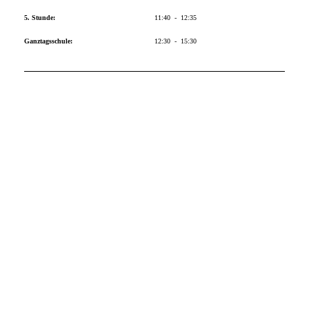
5. Stunde:
11:40 - 12:35
Ganztagsschule:
12:30 - 15:30